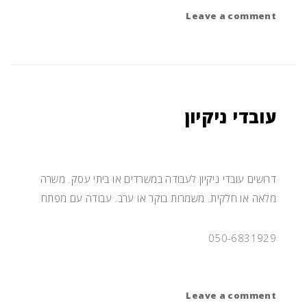
on
Leave a comment
עובד/ת
מעדניה
עובדי ניקיון
דרושים עובדי ניקיון לעבודה במשרדים או ביתי עסק. משרה
מלאה או חלקית. משמרות בוקר או ערב. עבודה עם מפתח
050-6831929
on
Leave a comment